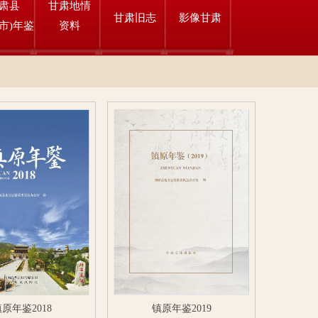
肃县
甘肃地情
甘肃旧志
影像甘肃
市)年鉴
资料
原年鉴2018
镇原年鉴2019