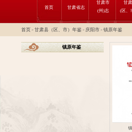
甘肃市
甘
首页
甘肃省志
(州)志
(区、
首页
甘肃县（区、市）年鉴
庆阳市
镇原年鉴
>
>
>
镇原年鉴
镇