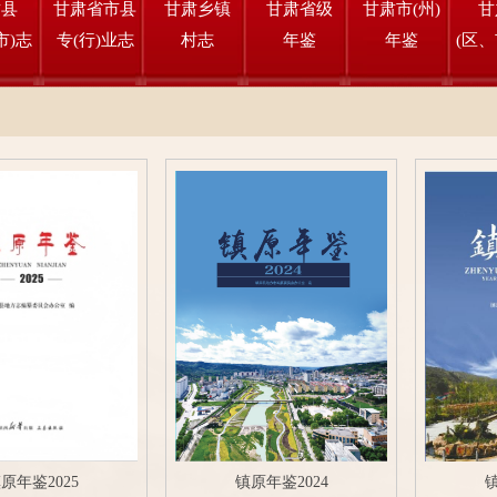
肃县
甘肃省市县
甘肃乡镇
甘肃省级
甘肃市(州)
甘
市)志
专(行)业志
村志
年鉴
年鉴
(区、
原年鉴2025
镇原年鉴2024
镇