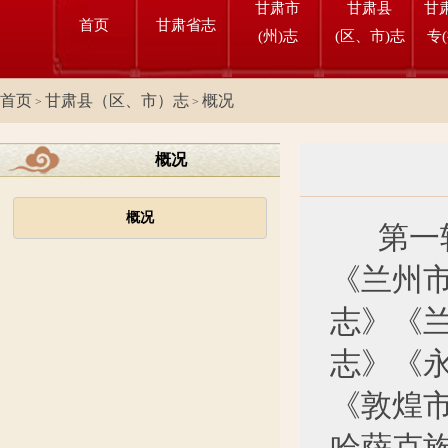
甘肃市
甘肃县
甘
首页
甘肃省志
(州)志
(区、市)志
专
首页
甘肃县（区、市）志
概况
>
>
概况
概况
第一轮
《兰州
志》《
志》《
《敦煌
哈萨克