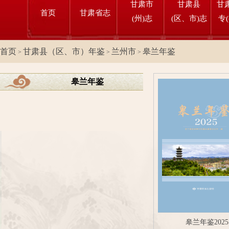
甘肃市
甘肃县
甘
首页
甘肃省志
(州)志
(区、市)志
专
首页
甘肃县（区、市）年鉴
兰州市
皋兰年鉴
>
>
>
皋兰年鉴
皋兰年鉴2025