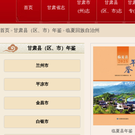
甘肃市
甘肃县
甘
首页
甘肃省志
(州)志
(区、市)志
专
首页
甘肃县（区、市）年鉴
临夏回族自治州
>
>
甘肃县（区、市）年鉴
兰州市
平凉市
金昌市
白银市
临夏县年鉴