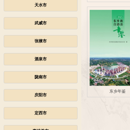
天水市
武威市
张掖市
酒泉市
陇南市
东乡年鉴
庆阳市
定西市