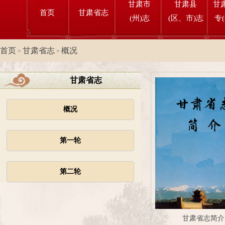
甘肃市
甘肃县
甘
首页
甘肃省志
(州)志
(区、市)志
专
首页
甘肃省志
概况
>
>
甘肃省志
概况
第一轮
第二轮
甘肃省志简介