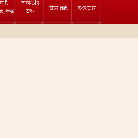
肃县
甘肃地情
甘肃旧志
影像甘肃
市)年鉴
资料