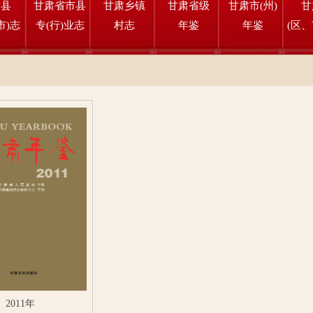
肃县
甘肃省市县
甘肃乡镇
甘肃省级
甘肃市(州)
甘
市)志
专(行)业志
村志
年鉴
年鉴
(区、
2011年