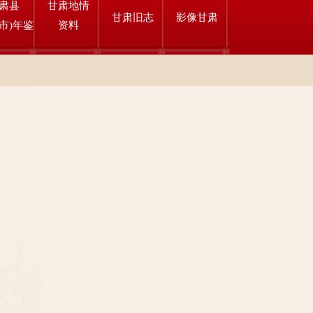
肃县
甘肃地情
甘肃旧志
影像甘肃
市)年鉴
资料