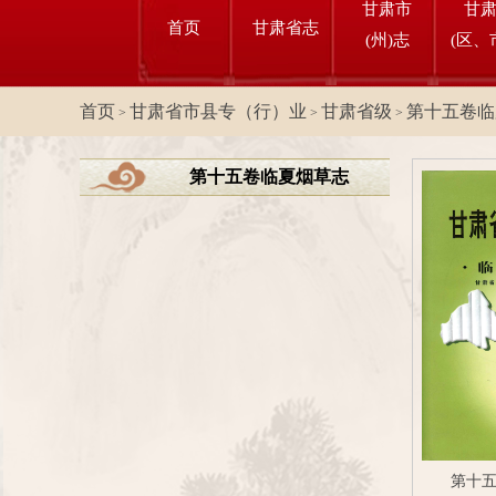
甘肃市
甘
首页
甘肃省志
(州)志
(区、
首页
甘肃省市县专（行）业
甘肃省级
第十五卷临
>
>
>
第十五卷临夏烟草志
第十五