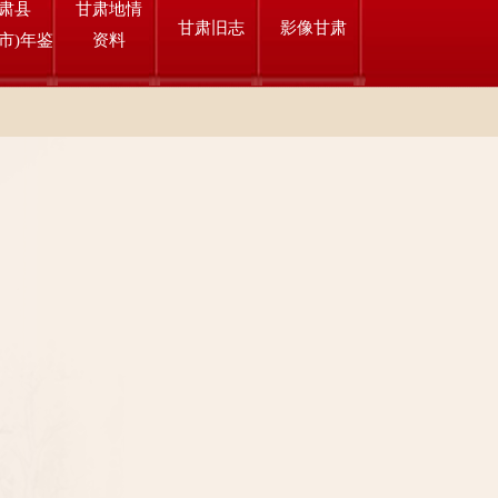
肃县
甘肃地情
甘肃旧志
影像甘肃
市)年鉴
资料