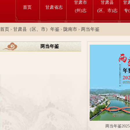
甘肃市
甘肃县
甘
首页
甘肃省志
(州)志
(区、市)志
专
首页
甘肃县（区、市）年鉴
陇南市
两当年鉴
>
>
>
两当年鉴
两当年鉴2025