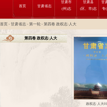
甘肃市
甘肃县
甘
首页
甘肃省志
(州)志
(区、市)志
专
首页
甘肃省志
第一轮
第四卷 政权志·人大
>
>
>
第四卷 政权志·人大
政权志·人大0