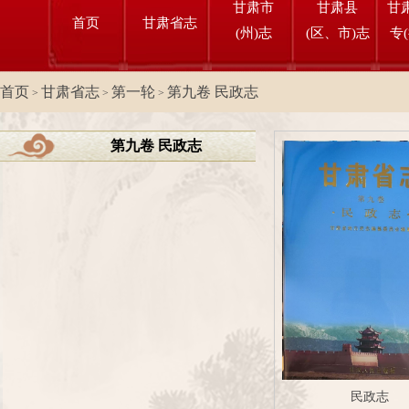
甘肃市
甘肃县
甘
首页
甘肃省志
(州)志
(区、市)志
专
首页
甘肃省志
第一轮
第九卷 民政志
>
>
>
第九卷 民政志
民政志