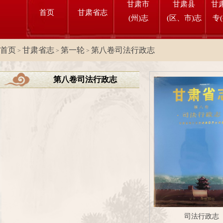
甘肃市
甘肃县
甘
首页
甘肃省志
(州)志
(区、市)志
专
首页
甘肃省志
第一轮
第八卷司法行政志
>
>
>
第八卷司法行政志
司法行政志