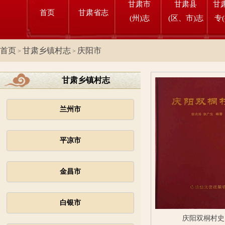
甘肃市
甘肃县
甘
首页
甘肃省志
(州)志
(区、市)志
专
首页
甘肃乡镇村志
庆阳市
>
>
甘肃乡镇村志
兰州市
平凉市
金昌市
白银市
庆阳双桐村史