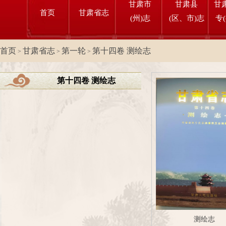
甘肃市
甘肃县
甘
首页
甘肃省志
(州)志
(区、市)志
专
首页
甘肃省志
第一轮
第十四卷 测绘志
>
>
>
第十四卷 测绘志
测绘志