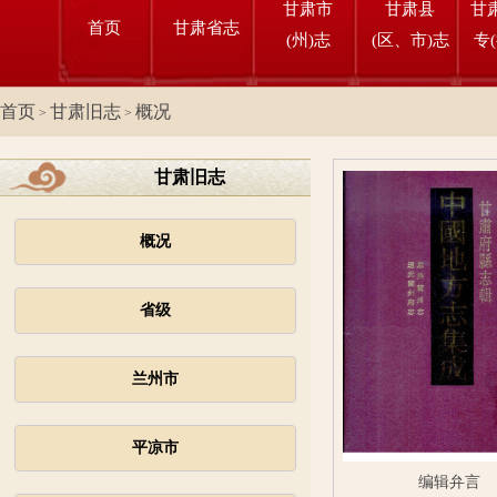
甘肃市
甘肃县
甘
首页
甘肃省志
(州)志
(区、市)志
专
首页
甘肃旧志
概况
>
>
甘肃旧志
概况
省级
兰州市
平凉市
编辑弁言