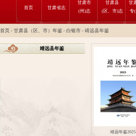
甘肃市
甘肃县
甘
首页
甘肃省志
(州)志
(区、市)志
专
首页
甘肃县（区、市）年鉴
白银市
靖远县年鉴
>
>
>
靖远县年鉴
靖远年鉴2025