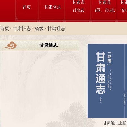
甘肃市
甘肃县
甘
首页
甘肃省志
(州)志
(区、市)志
专
首页
甘肃旧志
省级
甘肃通志
>
>
>
甘肃通志
甘肃通志上册